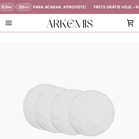
03
:
20
PARA ACABAR. APROVEITE!
FRETE GRÁTIS HOJE – R
MIN
SEG
Ca
de
Co